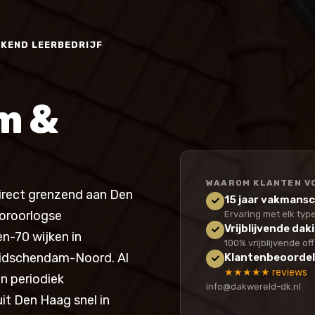
ERKEND LEERBEDRIJF
m &
WAAROM KLANTEN VO
irect grenzend aan Den
15 jaar vakmans
oroorlogse
Ervaring met elk typ
Vrijblijvende dak
en-70 wijken in
100% vrijblijvende of
eidschendam-Noord. Al
Klantenbeoordel
★★★★★ reviews
n periodiek
info@dakwereld-dk.nl
it Den Haag snel in