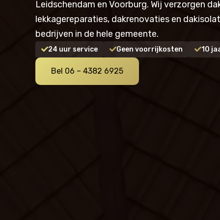
Leidschendam en Voorburg. Wij verzorgen da
lekkagereparaties, dakrenovaties en dakisolati
bedrijven in de hele gemeente.
24 uur service
Geen voorrijkosten
10 ja
Bel 06 – 4382 6925